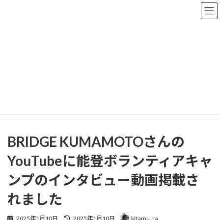
コ
ナ
ン
ビ
テ
ゲ
ン
ー
ツ
シ
へ
ョ
更新情報
ス
ン
キ
に
ッ
移
プ
動
HOME
更新情報
お知らせ
BRIDGE KUMAMOTOさんのYouTubeに能登ボランティアキャンプのインタビ
ュー動画掲載されました
BRIDGE KUMAMOTOさんの
YouTubeに能登ボランティアキャ
ンプのインタビュー動画掲載さ
れました
最
2025年1月10日
2025年1月10日
kitamu_ra