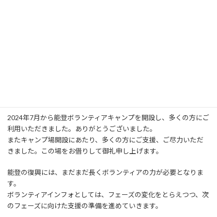
:
支援フェーズの移り変わりもあり、たくさんのボランティアが一気
に活動をするフェーズは終了に向かっているのではないかと思って
おりますが、お祭りの手伝いやイベントの手伝いなどではまだま
だ多くの人手が必要となります。
団体でのキャンプ宿については、やなぎだ植物公園さまと一緒に
対応できる形を模索しておりますので、ご利用希望の方はメール
にてご相談ください。→info@volunteerinfo.jp
2024年7月から能登ボランティアキャンプを開設し、多くの方にご
利用いただきました。ありがとうございました。
またキャンプ場開設にあたり、多くの方にご支援、ご尽力いただ
きました。この場をお借りして御礼申し上げます。
能登の復興には、まだまだ長くボランティアの力が必要となりま
す。
ボランティアインフォとしては、フェーズの変化をとらえつつ、次
のフェーズに向けた支援の準備を進めていきます。